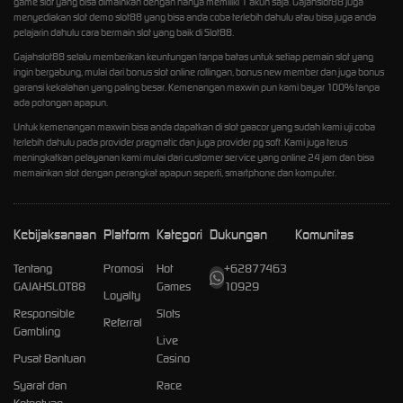
game slot yang bisa dimainkan dengan hanya memiliki 1 akun saja. Gajahslot88 juga
menyediakan slot demo slot88 yang bisa anda coba terlebih dahulu atau bisa juga anda
pelajarin dahulu cara bermain slot yang baik di Slot88.
Gajahslot88 selalu memberikan keuntungan tanpa batas untuk setiap pemain slot yang
ingin bergabung, mulai dari bonus slot online rollingan, bonus new member dan juga bonus
garansi kekalahan yang paling besar. Kemenangan maxwin pun kami bayar 100% tanpa
ada potongan apapun.
Untuk kemenangan maxwin bisa anda dapatkan di slot gaacor yang sudah kami uji coba
terlebih dahulu pada provider pragmatic dan juga provider pg soft. Kami juga terus
meningkatkan pelayanan kami mulai dari customer service yang online 24 jam dan bisa
memainkan slot dengan perangkat apapun seperti, smartphone dan komputer.
Kebijaksanaan
Platform
Kategori
Dukungan
Komunitas
Tentang
Promosi
Hot
+62877463
GAJAHSLOT88
Games
10929
Loyalty
Responsible
Slots
Referral
Gambling
Live
Pusat Bantuan
Casino
Syarat dan
Race