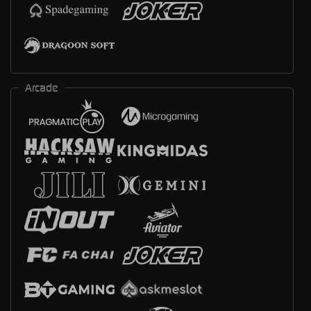
Arcade