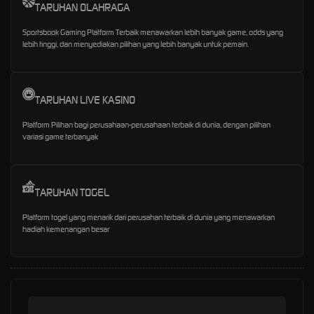
TARUHAN OLAHRAGA
Sportsbook Gaming Platform Terbaik menawarkan lebih banyak game, odds yang
lebih tinggi, dan menyediakan pilihan yang lebih banyak untuk pemain.
TARUHAN LIVE KASINO
Platform Pilihan bagi perusahaan-perusahaan terbaik di dunia, dengan pilihan
variasi game terbanyak
TARUHAN TOGEL
Platform togel yang menarik dari perusahan terbaik di dunia yang menawarkan
hadiah kemenangan besar