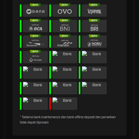
* Selama bank maintenance dan bank offline deposit dan penarikan
tidak dapat diproses