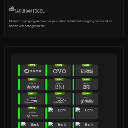
TARUHAN TOGEL
Platform togel yang menarik dari perusahan terbaik di dunia yang menawarkan
hadiah kemenangan besar