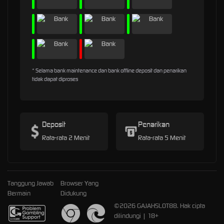
* Selama bank maintenance dan bank offline deposit dan penarikan
tidak dapat diproses
Deposit
Penarikan
Rata-rata 2 Menit
Rata-rata 5 Menit
Tanggung Jawab
Browser Yang
Bermain
Didukung
©2026 GAJAHSLOT88. Hak cipta
dilindungi | 18+