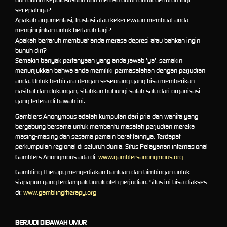
secepatnya?
Apakah argumentasi, frustasi atau kekecewaan membuat anda
menginginkan untuk bertaruh lagi?
Apakah bertaruh membuat anda merasa depresi atau bahkan ingin
bunuh diri?
Semakin banyak pertanyaan yang anda jawab 'ya', semakin
menunjukkan bahwa anda memiliki permasalahan dengan perjudian
anda. Untuk berbicara dengan seseorang yang bisa memberikan
nasihat dan dukungan, silahkan hubungi salah satu dari organisasi
yang tertera di bawah ini.
Gamblers Anonymous adalah kumpulan dari pria dan wanita yang
bergabung bersama untuk membantu masalah perjudian mereka
masing-masing dan sesama pemain berat lainnya. Terdapat
perkumpulan regional di seluruh dunia. Situs Pelayanan internasional
Gamblers Anonymous ada di:
www.gamblersanonymous.org
Gambling Therapy menyediakan bantuan dan bimbingan untuk
siapapun yang terdampak buruk oleh perjudian. Situs ini bisa diakses
di:
www.gamblingtherapy.org
BERJUDI DIBAWAH UMUR