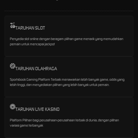
TARUHAN SLOT
Penyedia slot online dengan beragam pilihan game menarik yang memudahkan
pemain untuk mencapai jackpot
TARUHAN OLAHRAGA
Sportsbook Gaming Platform Terbaik menawarkan lebih banyak game, odds yang
lebih tinggi, dan menyediakan pilihan yang lebih banyak untuk pemain.
TARUHAN LIVE KASINO
Platform Pilihan bagi perusahaan-perusahaan terbaik di dunia, dengan pilihan
variasi game terbanyak