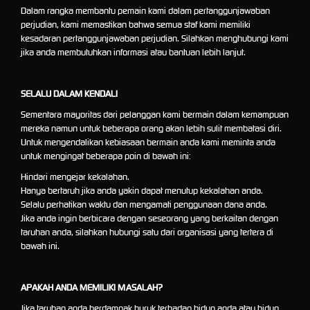
Dalam rangka membantu pemain kami dalam pertanggunjawaban
perjudian, kami memastikan bahwa semua staf kami memiliki
kesadaran pertanggunjawaban perjudian. Silahkan menghubungi kami
jika anda membutuhkan informasi atau bantuan lebih lanjut.
SELALU DALAM KENDALI
Sementara mayoritas dari pelanggan kami bermain dalam kemampuan
mereka namun untuk beberapa orang akan lebih sulit membatasi diri.
Untuk mengendalikan kebiasaan bermain anda kami meminta anda
untuk mengingat beberapa poin di bawah ini:
Hindari mengejar kekalahan.
Hanya bertaruh jika anda yakin dapat menutup kekalahan anda.
Selalu perhatikan waktu dan mengamati penggunaan dana anda.
Jika anda ingin berbicara dengan seseorang yang berkaitan dengan
taruhan anda, silahkan hubungi satu dari organisasi yang tertera di
bawah ini.
APAKAH ANDA MEMILIKI MASALAH?
Jika taruhan anda berdampak buruk terhadap hidup anda atau hidup